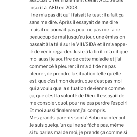
asso­cia­tion et fina­le­ment c’était AED. J’étais
ins­crit à lAED en 2003.
Il ne m’a pas dit qu’il fai­sait le test : il a fait ça
sans me dire. Après il essayait de me dire
mais il ne pou­vait pas pour ne pas me faire
beau­coup de mal jusqu’au jour, une émis­sion
pas­sait à la télé sur le VIH/SIDA et il m’a appe­
lé de venir regar­der. Juste à la fin il m’a dit que
moi aus­si je souffre de cette mala­die et j’ai
com­men­cé à pleu­rer : il m’a dit de ne pas
pleu­rer, de prendre la situa­tion telle qu’elle
est, que c’est mon des­tin, que c’est pas moi
qui a vou­lu que la situa­tion devienne comme
ça, que c’est la volon­té de Dieu. Il essayait de
me conso­ler, quoi, pour ne pas perdre l’espoir!
Et moi aus­si fina­le­ment j’ai com­pris.
Mes grands-parents sont à Bobo main­te­nant.
Je suis quelqu’un qui ne se fâche pas, même
si tu parles mal de moi, je prends ça comme si