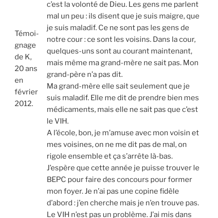
c’est la volon­té de Dieu. Les gens me parlent
mal un peu : ils disent que je suis maigre, que
je suis mala­dif. Ce ne sont pas les gens de
Témoi­
notre cour : ce sont les voi­sins. Dans la cour,
gnage
quelques-uns sont au cou­rant main­te­nant,
de K,
mais même ma grand-mère ne sait pas. Mon
20 ans
grand-père n’a pas dit.
en
Ma grand-mère elle sait seule­ment que je
février
suis mala­dif. Elle me dit de prendre bien mes
2012.
médi­ca­ments, mais elle ne sait pas que c’est
le VIH.
A l’école, bon, je m’amuse avec mon voi­sin et
mes voi­sines, on ne me dit pas de mal, on
rigole ensemble et ça s’arrête là-bas.
J’espère que cette année je puisse trou­ver le
BEPC pour faire des concours pour for­mer
mon foyer. Je n’ai pas une copine fidèle
d’abord : j’en cherche mais je n’en trouve pas.
Le VIH n’est pas un pro­blème. J’ai mis dans