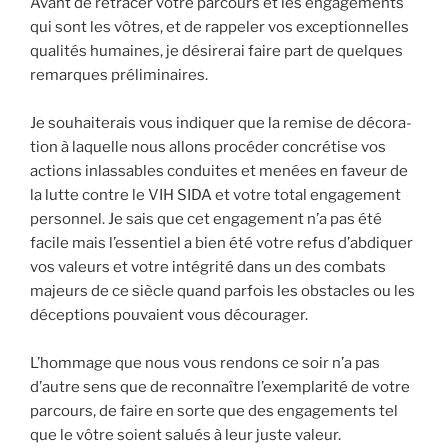
Avant de retra­cer votre par­cours et les enga­ge­ments
qui sont les vôtres, et de rap­pe­ler vos excep­tion­nelles
qua­li­tés humaines, je dési­re­rai faire part de quelques
remarques pré­li­mi­naires.
Je sou­hai­te­rais vous indi­quer que la remise de déco­ra­
tion à laquelle nous allons pro­cé­der concré­tise vos
actions inlas­sables conduites et menées en faveur de
la lutte contre le VIH SIDA et votre total enga­ge­ment
per­son­nel. Je sais que cet enga­ge­ment n’a pas été
facile mais l’essentiel a bien été votre refus d’abdiquer
vos valeurs et votre inté­gri­té dans un des com­bats
majeurs de ce siècle quand par­fois les obs­tacles ou les
décep­tions pou­vaient vous décou­ra­ger.
L’hommage que nous vous ren­dons ce soir n’a pas
d’autre sens que de recon­naître l’exemplarité de votre
par­cours, de faire en sorte que des enga­ge­ments tel
que le vôtre soient salués à leur juste valeur.