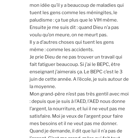
mon idée qu’il y a beau­coup de mala­dies qui
tuent les gens comme les ménin­gites, le
palu­disme : ça tue plus que le VIH même.
Ensuite je me suis dit : quand Dieu n’a pas
vou­lu qu’on meure, on ne meurt pas.
Il y a d’autres choses qui tuent les gens
même : comme les acci­dents.
Je prie Dieu de ne pas trou­ver un tra­vail qui
fait fati­guer beau­coup. Si j’ai le BEPC, être
ensei­gnant j’aimerais ça. Le BEPC c’est le 3
juin de cette année. A l’école, je suis autour de
la moyenne.
Mon grand-père n’est pas très gen­til avec moi
: depuis que je suis à l’AED, l’AED nous donne
l’argent, la nour­ri­ture, et lui il ne veut pas me
satis­faire. Moi je veux de l’argent pour faire
mes besoins et il ne veut pas me don­ner.
Quand je demande, il dit que lui il n’a pas de