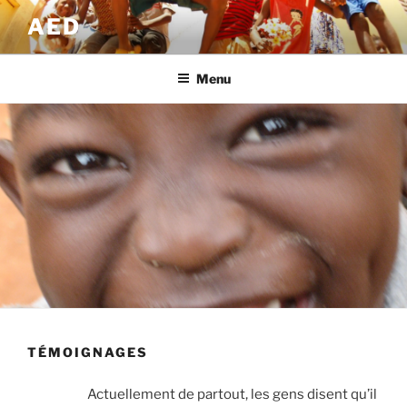
Skip
AED
to
content
Menu
TÉMOIGNAGES
Actuel­le­ment de par­tout, les gens disent qu’il