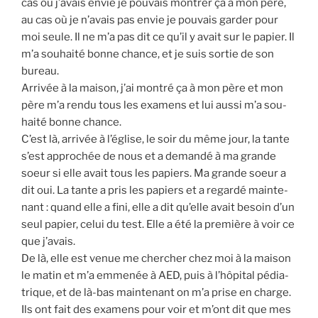
cas où j’avais envie je pou­vais mon­trer ça à mon père,
au cas où je n’avais pas envie je pou­vais gar­der pour
moi seule. Il ne m’a pas dit ce qu’il y avait sur le papier. Il
m’a sou­hai­té bonne chance, et je suis sor­tie de son
bureau.
Arri­vée à la mai­son, j’ai mon­tré ça à mon père et mon
père m’a ren­du tous les exa­mens et lui aus­si m’a sou­
hai­té bonne chance.
C’est là, arri­vée à l’église, le soir du même jour, la tante
s’est appro­chée de nous et a deman­dé à ma grande
soeur si elle avait tous les papiers. Ma grande soeur a
dit oui. La tante a pris les papiers et a regar­dé main­te­
nant : quand elle a fini, elle a dit qu’elle avait besoin d’un
seul papier, celui du test. Elle a été la pre­mière à voir ce
que j’avais.
De là, elle est venue me cher­cher chez moi à la mai­son
le matin et m’a emme­née à AED, puis à l’hôpital pédia­
trique, et de là-bas main­te­nant on m’a prise en charge.
Ils ont fait des exa­mens pour voir et m’ont dit que mes