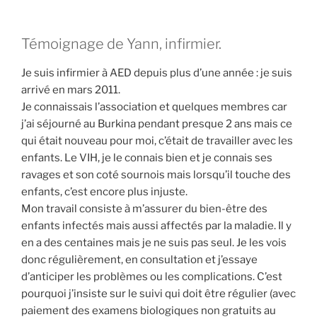
Témoignage de Yann, infirmier.
Je suis infir­mier à AED depuis plus d’une année : je suis
arri­vé en mars 2011.
Je connais­sais l’association et quelques membres car
j’ai séjour­né au Bur­ki­na pen­dant presque 2 ans mais ce
qui était nou­veau pour moi, c’était de tra­vailler avec les
enfants. Le VIH, je le connais bien et je connais ses
ravages et son coté sour­nois mais lorsqu’il touche des
enfants, c’est encore plus injuste.
Mon tra­vail consiste à m’assurer du bien-être des
enfants infec­tés mais aus­si affec­tés par la mala­die. Il y
en a des cen­taines mais je ne suis pas seul. Je les vois
donc régu­liè­re­ment, en consul­ta­tion et j’essaye
d’anticiper les pro­blèmes ou les com­pli­ca­tions. C’est
pour­quoi j’insiste sur le sui­vi qui doit être régu­lier (avec
paie­ment des exa­mens bio­lo­giques non gra­tuits au