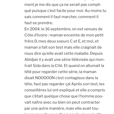
ment je me dis que ça ne serait pas com­pli­
qué puisque c’est facile pour moi. Au moins tu
sais com­ment il faut mar­cher, com­ment il
faut se prendre.
En 2004, le 16 sep­tembre, on est venues de
Côte d’Ivoire : maman enceinte de mon petit
frère D, mes deux soeurs C et E, et moi, et
maman a fait son test mais elle crai­gnait de
nous dire qu’elle avait cette mala­die. Depuis
Abid­jan il y avait une série télé­vi­sée qui mon­
trait Sida dans la Cité. Et quand on allu­mait la
télé pour regar­der cette série, la maman
disait NOOOOON c’est conta­gieux dans la
tête, faut pas regar­der ça! Après son test, les
conseillères lui ont expli­qué et elle a com­pris
que c’était quelque chose que l’homme pou­
vait naître avec ou bien on peut contrac­ter
par une autre manière, mais elle avait tou­