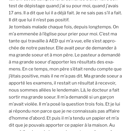
test de dépis­tage quand j’ai su pour moi, quand j’avais
17 ans. Il a dit que lui il a déjà fait. Je ne sais pas s’il a fait.
Il dit que lui il n’est pas posi­tif.
Je tom­bais malade chaque fois, depuis long­temps. On
m’a emme­née à l’église pour prier pour moi. C’est ma
tante qui tra­vaille à AED qui m’a vue, elle s’est appro­
chée de notre pas­teur. Elle avait peur de deman­der à
ma grande soeur et à mon père. Le pas­teur a deman­dé
à ma grande soeur d’apporter les résul­tats des exa­
mens. En ce temps, mon père s’était ren­du compte que
j’étais posi­tive, mais il ne m’a pas dit. Ma grande soeur a
appor­té les exa­mens, il res­tait un résul­tat à rece­voir,
nous sommes allées le len­de­main. Là, le doc­teur a fait
sor­tir ma grande soeur. Il m’a deman­dé si un gar­çon
m’avait vio­lée. Il m’a posé la ques­tion trois fois. Et je lui
ai répon­du non parce que je ne connais­sais pas affaire
d’homme d’abord. Et puis il m’a ten­du un papier et m’a
dit que je pou­vais appor­ter ce papier à la mai­son. Au