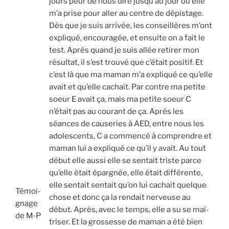
jours peur de nous dire jusqu’au jour où elle
m’a prise pour aller au centre de dépis­tage.
Dès que je suis arri­vée, les conseillères m’ont
expli­qué, encou­ra­gée, et ensuite on a fait le
test. Après quand je suis allée reti­rer mon
résul­tat, il s’est trou­vé que c’était posi­tif. Et
c’est là que ma maman m’a expli­qué ce qu’elle
avait et qu’elle cachait. Par contre ma petite
soeur E avait ça, mais ma petite soeur C
n’était pas au cou­rant de ça. Après les
séances de cau­se­ries à AED, entre nous les
ado­les­cents, C a com­men­cé à com­prendre et
maman lui a expli­qué ce qu’il y avait. Au tout
début elle aus­si elle se sen­tait triste parce
qu’elle était épar­gnée, elle était dif­fé­rente,
elle sen­tait sen­tait qu’on lui cachait quelque
Témoi­
chose et donc ça la ren­dait ner­veuse au
gnage
début. Après, avec le temps, elle a su se maî­
de M‑P
tri­ser. Et la gros­sesse de maman a été bien