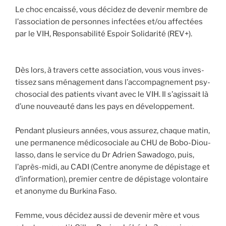
Le choc encais­sé, vous déci­dez de deve­nir membre de
l’association de per­sonnes infec­tées et/ou affec­tées
par le VIH, Res­pon­sa­bi­li­té Espoir Soli­da­ri­té (REV+).
Dès lors, à tra­vers cette asso­cia­tion, vous vous inves­
tis­sez sans ména­ge­ment dans l’accompagnement psy­
cho­so­cial des patients vivant avec le VIH. Il s’agissait là
d’une nou­veau­té dans les pays en déve­lop­pe­ment.
Pen­dant plu­sieurs années, vous assu­rez, chaque matin,
une per­ma­nence médi­co­so­ciale au CHU de Bobo-Diou­
las­so, dans le ser­vice du Dr Adrien Sawa­do­go, puis,
l’après-midi, au CADI (Centre ano­nyme de dépis­tage et
d’information), pre­mier centre de dépis­tage volon­taire
et ano­nyme du Bur­ki­na Faso.
Femme, vous déci­dez aus­si de deve­nir mère et vous