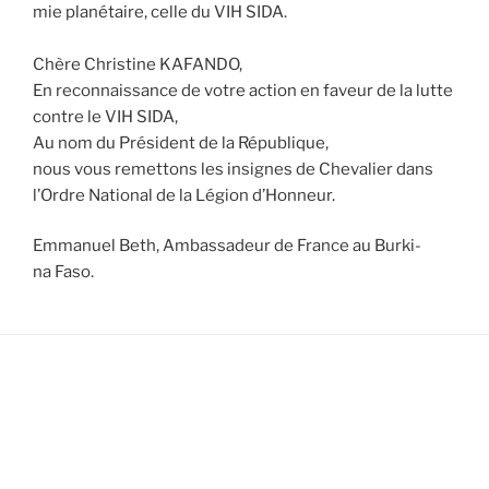
mie pla­né­taire, celle du VIH SIDA.
Chère Chris­tine KAFANDO,
En recon­nais­sance de votre action en faveur de la lutte
contre le VIH SIDA,
Au nom du Pré­sident de la Répu­blique,
nous vous remet­tons les insignes de Che­va­lier dans
l’Ordre Natio­nal de la Légion d’Honneur.
Emma­nuel Beth, Ambas­sa­deur de France au Bur­ki­
na Faso.