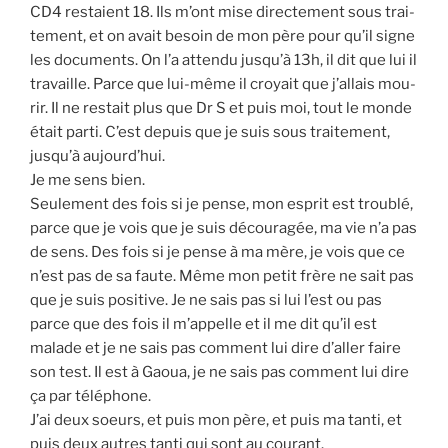
CD4 res­taient 18. Ils m’ont mise direc­te­ment sous trai­
te­ment, et on avait besoin de mon père pour qu’il signe
les docu­ments. On l’a atten­du jusqu’à 13h, il dit que lui il
tra­vaille. Parce que lui-même il croyait que j’allais mou­
rir. Il ne res­tait plus que Dr S et puis moi, tout le monde
était par­ti. C’est depuis que je suis sous trai­te­ment,
jusqu’à aujourd’hui.
Je me sens bien.
Seule­ment des fois si je pense, mon esprit est trou­blé,
parce que je vois que je suis décou­ra­gée, ma vie n’a pas
de sens. Des fois si je pense à ma mère, je vois que ce
n’est pas de sa faute. Même mon petit frère ne sait pas
que je suis posi­tive. Je ne sais pas si lui l’est ou pas
parce que des fois il m’appelle et il me dit qu’il est
malade et je ne sais pas com­ment lui dire d’aller faire
son test. Il est à Gaoua, je ne sais pas com­ment lui dire
ça par télé­phone.
J’ai deux soeurs, et puis mon père, et puis ma tan­ti, et
puis deux autres tan­ti qui sont au cou­rant.