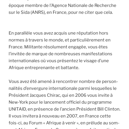
époque membre de l’Agence Natio­nale de Recherche
sur le Sida (ANRS), en France, pour ne citer que cela.
En paral­lèle vous avez acquis une répu­ta­tion hors
normes à tra­vers le monde, et par­ti­cu­liè­re­ment en
France. Mili­tante réso­lu­ment enga­gée, vous êtes
l’invitée de marque de nom­breuses mani­fes­ta­tions
inter­na­tio­nales où vous pré­sen­tez le visage d’une
Afrique entre­pre­nante et bat­tante.
Vous avez été ame­né à ren­con­trer nombre de per­son­
na­li­tés d’envergure inter­na­tio­nale par­mi les­quelles le
Pré­sident Jacques Chi­rac, qui en 2006 vous invite à
New-York pour le lan­ce­ment offi­ciel du pro­gramme
UNITAID, en pré­sence de l’ancien Pré­sident Bill Clin­ton.
Il vous invi­te­ra à nou­veau en 2007, en France cette
fois-ci, au Forum « Afrique à venir », en pré­lude au som­