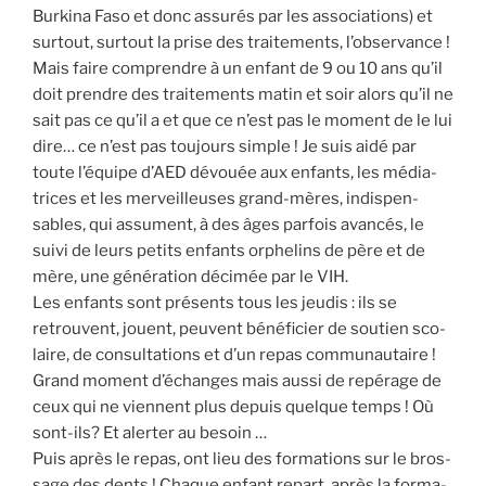
Bur­ki­na Faso et donc assu­rés par les asso­cia­tions) et
sur­tout, sur­tout la prise des trai­te­ments, l’observance !
Mais faire com­prendre à un enfant de 9 ou 10 ans qu’il
doit prendre des trai­te­ments matin et soir alors qu’il ne
sait pas ce qu’il a et que ce n’est pas le moment de le lui
dire… ce n’est pas tou­jours simple ! Je suis aidé par
toute l’équipe d’AED dévouée aux enfants, les média­
trices et les mer­veilleuses grand-mères, indis­pen­
sables, qui assument, à des âges par­fois avan­cés, le
sui­vi de leurs petits enfants orphe­lins de père et de
mère, une géné­ra­tion déci­mée par le VIH.
Les enfants sont pré­sents tous les jeu­dis : ils se
retrouvent, jouent, peuvent béné­fi­cier de sou­tien sco­
laire, de consul­ta­tions et d’un repas com­mu­nau­taire !
Grand moment d’échanges mais aus­si de repé­rage de
ceux qui ne viennent plus depuis quelque temps ! Où
sont-ils? Et aler­ter au besoin …
Puis après le repas, ont lieu des for­ma­tions sur le bros­
sage des dents ! Chaque enfant repart, après la for­ma­