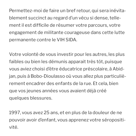
Per­met­tez-moi de faire un bref retour, qui sera inévi­ta­
ble­ment suc­cinct au regard d’un vécu si dense, tel­le­
ment il est dif­fi­cile de résu­mer votre par­cours, votre
enga­ge­ment de mili­tante cou­ra­geuse dans cette lutte
per­ma­nente contre le VIH SIDA.
Votre volon­té de vous inves­tir pour les autres, les plus
faibles ou bien les dému­nis appa­rait très tôt, puisque
vous aviez choi­si d’être édu­ca­trice pré­sco­laire, à Abid­
jan, puis à Bobo-Diou­las­so où vous allez plus par­ti­cu­liè­
re­ment enca­drer des enfants de la rue. Et cela, bien
que vos jeunes années vous avaient déjà créé
quelques bles­sures.
1997, vous avez 25 ans, et en plus de la dou­leur de ne
pou­voir avoir d’enfant, vous appre­nez votre séro­po­si­ti­
vi­té.