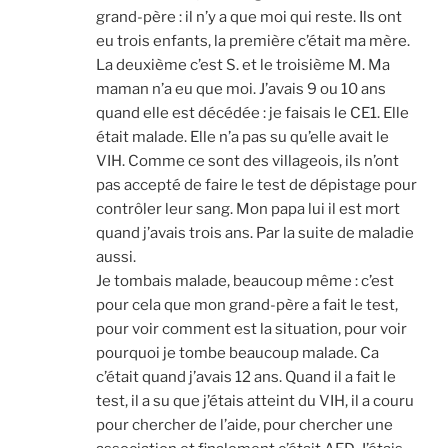
grand-père : il n’y a que moi qui reste. Ils ont
eu trois enfants, la pre­mière c’était ma mère.
La deuxième c’est S. et le troi­sième M. Ma
maman n’a eu que moi. J’avais 9 ou 10 ans
quand elle est décé­dée : je fai­sais le CE1. Elle
était malade. Elle n’a pas su qu’elle avait le
VIH. Comme ce sont des vil­la­geois, ils n’ont
pas accep­té de faire le test de dépis­tage pour
contrô­ler leur sang. Mon papa lui il est mort
quand j’avais trois ans. Par la suite de mala­die
aus­si.
Je tom­bais malade, beau­coup même : c’est
pour cela que mon grand-père a fait le test,
pour voir com­ment est la situa­tion, pour voir
pour­quoi je tombe beau­coup malade. Ca
c’était quand j’avais 12 ans. Quand il a fait le
test, il a su que j’étais atteint du VIH, il a cou­ru
pour cher­cher de l’aide, pour cher­cher une