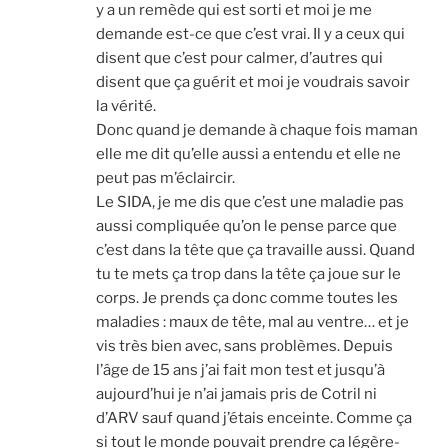
y a un remède qui est sor­ti et moi je me
demande est-ce que c’est vrai. Il y a ceux qui
disent que c’est pour cal­mer, d’autres qui
disent que ça gué­rit et moi je vou­drais savoir
la véri­té.
Donc quand je demande à chaque fois maman
elle me dit qu’elle aus­si a enten­du et elle ne
peut pas m’éclaircir.
Le SIDA, je me dis que c’est une mala­die pas
aus­si com­pli­quée qu’on le pense parce que
c’est dans la tête que ça tra­vaille aus­si. Quand
tu te mets ça trop dans la tête ça joue sur le
corps. Je prends ça donc comme toutes les
mala­dies : maux de tête, mal au ventre… et je
vis très bien avec, sans pro­blèmes. Depuis
l’âge de 15 ans j’ai fait mon test et jusqu’à
aujourd’hui je n’ai jamais pris de Cotril ni
d’ARV sauf quand j’étais enceinte. Comme ça
si tout le monde pou­vait prendre ça légè­re­