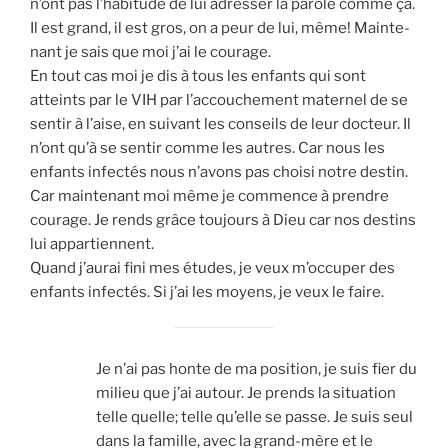
n’ont pas l’habitude de lui adres­ser la parole comme ça.
Il est grand, il est gros, on a peur de lui, même! Main­te­
nant je sais que moi j’ai le cou­rage.
En tout cas moi je dis à tous les enfants qui sont
atteints par le VIH par l’accouchement mater­nel de se
sen­tir à l’aise, en sui­vant les conseils de leur doc­teur. Il
n’ont qu’à se sen­tir comme les autres. Car nous les
enfants infec­tés nous n’avons pas choi­si notre des­tin.
Car main­te­nant moi même je com­mence à prendre
cou­rage. Je rends grâce tou­jours à Dieu car nos des­tins
lui appar­tiennent.
Quand j’aurai fini mes études, je veux m’occuper des
enfants infec­tés. Si j’ai les moyens, je veux le faire.
Je n’ai pas honte de ma posi­tion, je suis fier du
milieu que j’ai autour. Je prends la situa­tion
telle quelle; telle qu’elle se passe. Je suis seul
dans la famille, avec la grand-mère et le