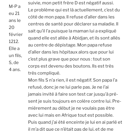
sui­vie, mon petit frère D est néga­tif aus­si.
M‑P a
Le pro­blème qui est là actuel­le­ment, c’est du
eu 21
côté de mon papa. Il refuse d’aller dans les
ans le
centres de san­té pour décla­rer sa mala­die. Il
20
sait qu’il l’a puisque la maman lui a expli­qué
février
quand elle est allée à Abid­jan, et ils sont allés
1212.
au centre de dépis­tage. Mon papa refuse
Elle a
d’aller dans les hôpi­taux alors que pour lui
un fils,
c’est plus grave que pour nous : tout son
S, de
corps est deve­nu des bou­tons. Ils est très
4 ans.
très com­pli­qué.
Mon fils S n’a rien, il est néga­tif. Son papa l’a
refu­sé, donc je ne lui parle pas. Je ne l’ai
jamais invi­té à faire son test car jusqu’à pré­
sent je suis tou­jours en colère contre lui. Pre­
miè­re­ment au début je ne vou­lais pas être
avec lui mais en Afrique tout est pos­sible.
Puis quand j’ai été enceinte je lui en ai par­lé et
il m’a dit que ce n’était pas de lui, et de me