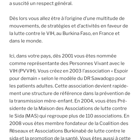
a sus­ci­té un res­pect géné­ral.
Dès lors vous allez être à l’origine d’une mul­ti­tude de
mou­ve­ments, de stra­té­gies et d’activités en faveur de
la lutte contre le VIH, au Bur­ki­na Faso, en France et
dans le monde.
Ici, dans votre pays, dès 2001 vous êtes nom­mée
comme repré­sen­tante des Per­sonnes Vivant avec le
VIH (PVVIH). Vous créez en 2003 l’association « Espoir
pour demain » selon le modèle du DR Sawa­do­go pour
les patients adultes. Cette asso­cia­tion devient rapi­de­
ment une struc­ture de réfé­rence dans la pré­ven­tion de
la trans­mis­sion mère-enfant. En 2004, vous êtes Pré­
si­dente de la Mai­son des Asso­cia­tions de lutte contre
le Sida (MAS) qui regroupe plus de 110 asso­cia­tions. En
2008 vous êtes membre fon­da­teur de la Coa­li­tion des
Réseaux et Asso­cia­tions Bur­ki­na­bè de lutte contre le
sida et la pro­mo­tion de la san­té. Vous êtes aus­si à cette