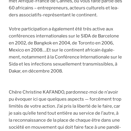
met Afrique-France de Cannes, où vous faite par­tie des
60 afri­cains – entre­pre­neurs, acteurs cultu­rels et lea­
ders asso­cia­tifs-repré­sen­tant le conti­nent.
Votre par­ti­ci­pa­tion a éga­le­ment été très active aux
confé­rences inter­na­tio­nales sur le SIDA de Bar­ce­lone
en 2002, de Bang­kok en 2004, de Toron­to en 2006,
Mexi­co en 2008….Et sur le conti­nent afri­cain éga­le­
ment, notam­ment à la Confé­rence Inter­na­tio­nale sur le
Sida et les infec­tions sexuel­le­ment trans­mis­sibles, à
Dakar, en décembre 2008.
Chère Chris­tine KAFANDO, par­don­nez-moi de n’avoir
pu évo­quer ici que quelques aspects — for­cé­ment trop
limi­tés de votre action. J’ai pris la liber­té de le faire, car
je sais qu’elle tend tout entière au ser­vice de l’autre, à
la recon­nais­sance de la place de chaque être dans une
socié­té en mou­ve­ment qui doit faire face à une pan­dé­