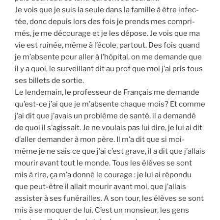
Je vois que je suis la seule dans la famille à être infec­
tée, donc depuis lors des fois je prends mes com­pri­
més, je me décou­rage et je les dépose. Je vois que ma
vie est rui­née, même à l’école, par­tout. Des fois quand
je m’absente pour aller à l’hôpital, on me demande que
il y a quoi, le sur­veillant dit au prof que moi j’ai pris tous
ses billets de sor­tie.
Le len­de­main, le pro­fes­seur de Fran­çais me demande
qu’est-ce j’ai que je m’absente chaque mois? Et comme
j’ai dit que j’avais un pro­blème de san­té, il a deman­dé
de quoi il s’agissait. Je ne vou­lais pas lui dire, je lui ai dit
d’aller deman­der à mon père. Il m’a dit que si moi-
même je ne sais ce que j’ai c’est grave, il a dit que j’allais
mou­rir avant tout le monde. Tous les élèves se sont
mis à rire, ça m’a don­né le cou­rage : je lui ai répon­du
que peut-être il allait mou­rir avant moi, que j’allais
assis­ter à ses funé­railles. A son tour, les élèves se sont
mis à se moquer de lui. C’est un mon­sieur, les gens