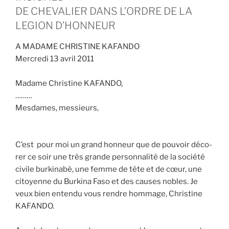
DE CHEVALIER DANS L’ORDRE DE LA
LEGION D’HONNEUR
A MADAME CHRISTINE KAFANDO
Mer­cre­di 13 avril 2011
Madame Chris­tine KAFANDO,
………
Mes­dames, mes­sieurs,
C’est pour moi un grand hon­neur que de pou­voir déco­
rer ce soir une très grande per­son­na­li­té de la socié­té
civile bur­ki­na­bè, une femme de tête et de cœur, une
citoyenne du Bur­ki­na Faso et des causes nobles. Je
veux bien enten­du vous rendre hom­mage, Chris­tine
KAFANDO.