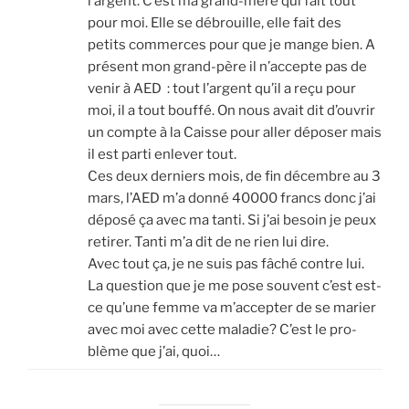
l’argent. C’est ma grand-mère qui fait tout
pour moi. Elle se débrouille, elle fait des
petits com­merces pour que je mange bien. A
pré­sent mon grand-père il n’accepte pas de
venir à AED : tout l’argent qu’il a reçu pour
moi, il a tout bouf­fé. On nous avait dit d’ouvrir
un compte à la Caisse pour aller dépo­ser mais
il est par­ti enle­ver tout.
Ces deux der­niers mois, de fin décembre au 3
mars, l’AED m’a don­né 40000 francs donc j’ai
dépo­sé ça avec ma tan­ti. Si j’ai besoin je peux
reti­rer. Tan­ti m’a dit de ne rien lui dire.
Avec tout ça, je ne suis pas fâché contre lui.
La ques­tion que je me pose sou­vent c’est est-
ce qu’une femme va m’accepter de se marier
avec moi avec cette mala­die? C’est le pro­
blème que j’ai, quoi…