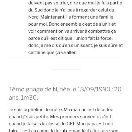
doivent pas se trier, dire que moi je fais par­tie
du Sud donc je n’ai pas à regar­der celui du
Nord. Main­te­nant, ils forment une famille
pour moi. Donc ensemble c’est de s’unir et
voir com­ment on va arri­ver à com­battre ça
parce qu’il est dit que l’union fait la force,
donc je me dis qu’en s’unissant, je suis sûre et
cer­taine que ça va aller.
Témoignage de N, née le 18/09/1990 : 20
ans, 1m30.
Je suis orphe­line de mère. Ma maman est décé­dée
quand j’étais petite. Mes pre­miers sou­ve­nirs c’est
quand je fai­sais la classe de CE1. Mon papa est mili­
taire. Il est au camp. Je lui ai deman­dé d’aller faire son