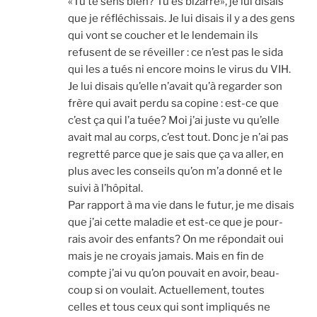
«Tu te sens bien? Tu es bizarre», je lui disais
que je réflé­chis­sais. Je lui disais il y a des gens
qui vont se cou­cher et le len­de­main ils
refusent de se réveiller : ce n’est pas le sida
qui les a tués ni encore moins le virus du VIH.
Je lui disais qu’elle n’avait qu’à regar­der son
frère qui avait per­du sa copine : est-ce que
c’est ça qui l’a tuée? Moi j’ai juste vu qu’elle
avait mal au corps, c’est tout. Donc je n’ai pas
regret­té parce que je sais que ça va aller, en
plus avec les conseils qu’on m’a don­né et le
sui­vi à l’hôpital.
Par rap­port à ma vie dans le futur, je me disais
que j’ai cette mala­die et est-ce que je pour­
rais avoir des enfants? On me répon­dait oui
mais je ne croyais jamais. Mais en fin de
compte j’ai vu qu’on pou­vait en avoir, beau­
coup si on vou­lait. Actuel­le­ment, toutes
celles et tous ceux qui sont impli­qués ne