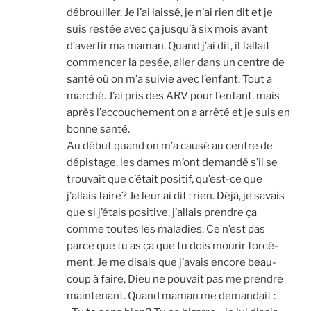
débrouiller. Je l’ai lais­sé, je n’ai rien dit et je
suis res­tée avec ça jusqu’à six mois avant
d’avertir ma maman. Quand j’ai dit, il fal­lait
com­men­cer la pesée, aller dans un centre de
san­té où on m’a sui­vie avec l’enfant. Tout a
mar­ché. J’ai pris des ARV pour l’enfant, mais
après l’accouchement on a arrê­té et je suis en
bonne san­té.
Au début quand on m’a cau­sé au centre de
dépis­tage, les dames m’ont deman­dé s’il se
trou­vait que c’était posi­tif, qu’est-ce que
j’allais faire? Je leur ai dit : rien. Déjà, je savais
que si j’étais posi­tive, j’allais prendre ça
comme toutes les mala­dies. Ce n’est pas
parce que tu as ça que tu dois mou­rir for­cé­
ment. Je me disais que j’avais encore beau­
coup à faire, Dieu ne pou­vait pas me prendre
main­te­nant. Quand maman me deman­dait :