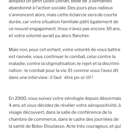
adop­tez un petit Gilles Dorian, bébé de 3 semaines
aban­don­né à l’action sociale. Des jours plus radieux
s’annoncent alors, mais cette éclair­cie sera de courte
durée, car votre situa­tion fami­liale pâtit éga­le­ment de
ce nou­vel enga­ge­ment. Vous n’avez pas encore 30 ans,
et votre volon­té aurait pu alors flan­cher.
Mais non, pour cet enfant, votre volon­té de vous battre
est ravi­vée, vous conti­nuer le com­bat, celui contre la
mala­die, contre la stig­ma­ti­sa­tion, le rejet et la dis­cri­mi­
na­tion : le com­bat pour la vie. Et comme vous l’avez dit
dans une inter­view : il faut être po-si-tif !
En 2000, vous sui­vez votre séro­lo­gie depuis désor­mais
4 ans, et vous déci­dez de révé­ler votre séro­po­si­ti­vi­té, à
visage décou­vert, dans la salle de confé­rence de la
chambre de com­merce, dans le cadre des jour­nées de
la san­té de Bobo-Diou­las­so. Acte très cou­ra­geux, et qui