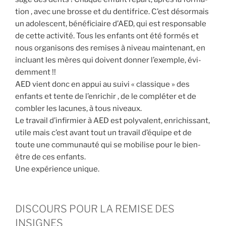
tion , avec une brosse et du den­ti­frice. C’est désor­mais
un ado­les­cent, béné­fi­ciaire d’AED, qui est res­pon­sable
de cette acti­vi­té. Tous les enfants ont été for­més et
nous orga­ni­sons des remises à niveau main­te­nant, en
incluant les mères qui doivent don­ner l’exemple, évi­
dem­ment !!
AED vient donc en appui au sui­vi « clas­sique » des
enfants et tente de l’enrichir , de le com­plé­ter et de
com­bler les lacunes, à tous niveaux.
Le tra­vail d’infirmier à AED est poly­va­lent, enri­chis­sant,
utile mais c’est avant tout un tra­vail d’équipe et de
toute une com­mu­nau­té qui se mobi­lise pour le bien-
être de ces enfants.
Une expé­rience unique.
DISCOURS POUR LA REMISE DES
INSIGNES