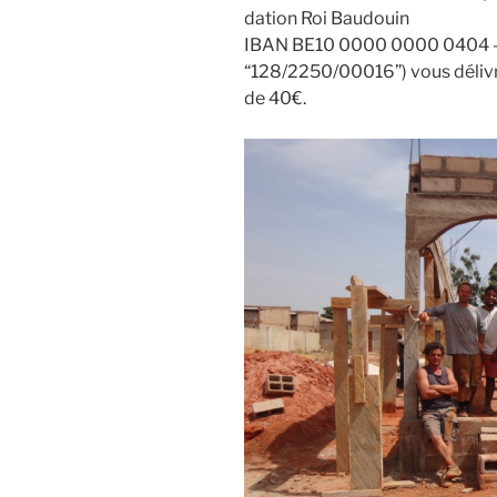
da­tion Roi Bau­douin
IBAN BE10 0000 0000 0404 – 
“128/2250/00016”) vous déli­vre­r
de 40€.