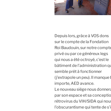
Depuis lors, grâce à VOS dons
sur le compte de la Fon­da­tion
Roi Bau­douin, sur notre compt
pri­vé ou par ce géné­reux legs
qui nous a été octroyé, c’est le
bâti­ment de l’administration q
semble prêt à fonc­tion­ner
(j’extrapole un peu). Il manque b
importe, AED avance.
Le nou­veau siège nous don­ne­ra 
par son espace et sa concep­tio
rétro­vi­rus du VIH/SIDA qui no
l’obscurantisme qui tente de s’