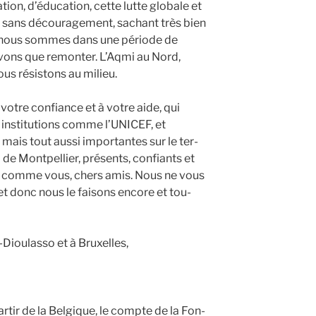
ation, d’éducation, cette lutte glo­bale et
sans décou­ra­ge­ment, sachant très bien
ue nous sommes dans une période de
vons que remon­ter. L’Aqmi au Nord,
us résis­tons au milieu.
 votre confiance et à votre aide, qui
ns­ti­tu­tions comme l’UNICEF, et
ais tout aus­si impor­tantes sur le ter­
e Mont­pel­lier, pré­sents, confiants et
ut comme vous, chers amis. Nous ne vous
et donc nous le fai­sons encore et tou­
iou­las­so et à Bruxelles,
ar­tir de la Bel­gique, le compte de la Fon­