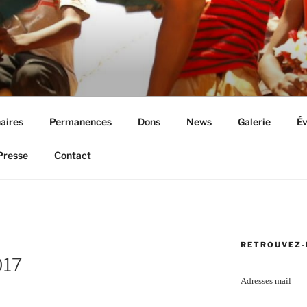
aires
Permanences
Dons
News
Galerie
É
Presse
Contact
RETROUVEZ-
017
Adresses mail