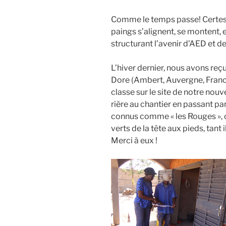
Comme le temps passe! Certes, m
paings s’alignent, se montent, e
struc­tu­rant l’avenir d’AED et d
L’hiver der­nier, nous avons re
Dore (Ambert, Auvergne, France)
classe sur le site de notre nou­v
rière au chan­tier en pas­sant par 
connus comme « les Rouges », cou
verts de la tête aux pieds, tant 
Mer­ci à eux !