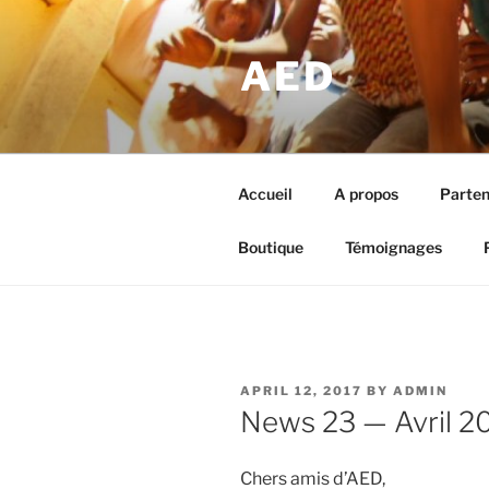
Skip
to
AED
content
Accueil
A propos
Parten
Boutique
Témoignages
POSTED
APRIL 12, 2017
BY
ADMIN
ON
News 23 — Avril 2
Chers amis d’AED,