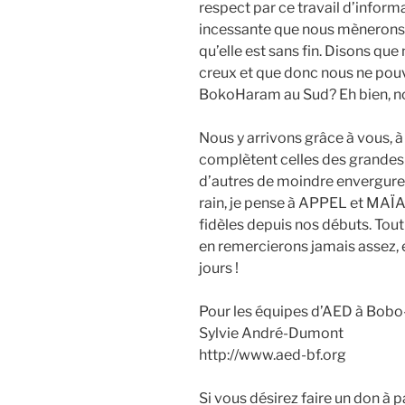
res­pect par ce tra­vail d’inform
inces­sante que nous mène­rons 
qu’elle est sans fin. Disons q
creux et que donc nous ne pou­
Boko­Ha­ram au Sud? Eh bien, no
Nous y arri­vons grâce à vous, à
com­plètent celles des grandes i
d’autres de moindre enver­gure m
rain, je pense à APPEL et MAÏA d
fidèles depuis nos débuts. To
en remer­cie­rons jamais assez, 
jours !
Pour les équipes d’AED à Bobo-D
​Syl­vie André-Dumont
http://www.aed-bf.org
Si vous dési­rez faire un don à p