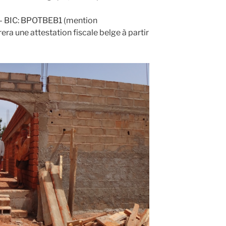
BIC: BPOTBEB1 (men­tion
a une attes­ta­tion fis­cale belge à par­tir