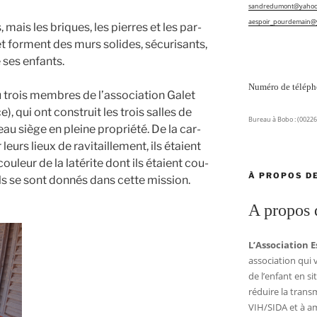
sandredumont@yahoo.
aespoir_pourdemain@y
ais les briques, les pierres et les par­
t forment des murs solides, sécu­ri­sants,
e ses enfants.
Numéro de télép
çu trois membres de l’association Galet
, qui ont construit les trois salles de
Bureau à Bobo : (00226
eau siège en pleine pro­prié­té. De la car­
leurs lieux de ravi­taille­ment, ils étaient
­leur de la laté­rite dont ils étaient cou­
À PROPOS DE
ils se sont don­nés dans cette mis­sion.
A propos
L’Association 
asso­cia­tion qui 
de l’enfant en situa
réduire la trans­
VIH/SIDA et à amé­