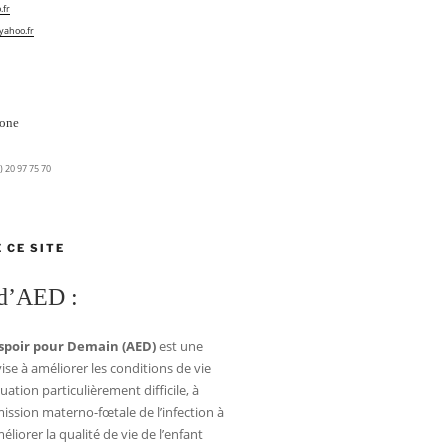
fr
ahoo.fr
hone
) 20 97 75 70
 CE SITE
 d’AED :
Espoir pour Demain (AED)
est une
vise à amé­lio­rer les condi­tions de vie
­tion par­ti­cu­liè­re­ment dif­fi­cile, à
mis­sion mater­no-fœtale de l’infection à
lio­rer la qua­li­té de vie de l’enfant