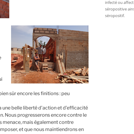
infec­té ou affec
séro­po­si­tive a
séropositif.
e
ui
ien sûr encore les fini­tions : peu
une belle liber­té d’action et d’efficacité
n. Nous pro­gres­se­rons encore contre le
us menace, mais éga­le­ment contre
imposer, et que nous main­tien­drons en